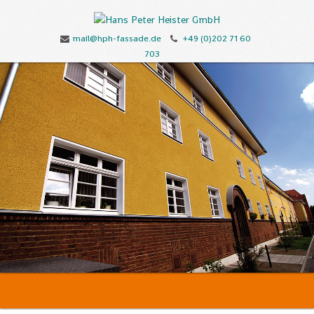
mail@hph-fassade.de
+49 (0)202 71 60
703